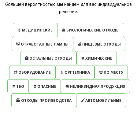
большей вероятностью мы найдём для вас индивидуальное
решение.
💉 МЕДИЦИНСКИЕ
🍔 БИОЛОГИЧЕСКИЕ ОТХОДЫ
💡 ОТРАБОТАННЫЕ ЛАМПЫ
🍏 ПИЩЕВЫЕ ОТХОДЫ
🏥 ОСТАЛЬНЫЕ ОТХОДЫ
⚗ ХИМИЧЕСКИЕ
📺 ОБОРУДОВАНИЕ
💧 ОРГТЕХНИКА
👕 ПО МЕСТУ
⚗ ТБО
⛔️ ОПАСНЫЕ
🍟 НЕЛИКВИДНАЯ ПРОДУКЦИЯ
🏭 ОТХОДЫ ПРОИЗВОДСТВА
🖌 АВТОМОБИЛЬНЫЕ