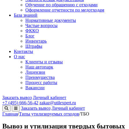
Обучение по обращению с отходами
Оформление отчетности по медотходам
База знаний
Нормативные документы
Частые вопросы
ФККО
Блог
Инвентарь
Штрафы
Контакты
О нас
Клиенты и отзывы
Наш автопарк
Лицензии
Преимущества
Процесс работы
Вакансии
Заказать вывоз
Личный кабинет
+7 (495) 666-56-42
zakaz@utilexpert.ru
Заказать вывоз
Личный кабинет
Главная
/
Типы утилизируемых отходов
/
ТБО
Вывоз и утилизация твердых бытовых