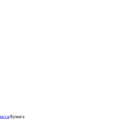
ласса
/
Бумага