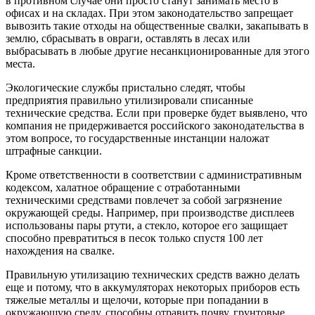
в противном случае они просто станут занимать место в
офисах и на складах. При этом законодательство запрещает
вывозить такие отходы на общественные свалки, закапывать в
землю, сбрасывать в овраги, оставлять в лесах или
выбрасывать в любые другие несанкционированные для этого
места.
Экологические службы пристально следят, чтобы
предприятия правильно утилизировали списанные
технические средства. Если при проверке будет выявлено, что
компания не придерживается российского законодательства в
этом вопросе, то государственные инстанции наложат
штрафные санкции.
Кроме ответственности в соответствии с административным
кодексом, халатное обращение с отработанными
техническими средствами повлечет за собой загрязнение
окружающей среды. Например, при производстве дисплеев
использованы пары ртути, а стекло, которое его защищает
способно превратиться в песок только спустя 100 лет
нахождения на свалке.
Правильную утилизацию технических средств важно делать
еще и потому, что в аккумуляторах некоторых приборов есть
тяжелые металлы и щелочи, которые при попадании в
окружающую среду, способны отравить почву, грунтовые