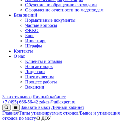
Обучение по обращению с отходами
Оформление отчетности по медотходам
База знаний
Нормативные документы
Частые вопросы
ФККО
Блог
Инвентарь
Штрафы
Контакты
О нас
Клиенты и отзывы
Наш автопарк
Лицензии
Преимущества
Процесс работы
Вакансии
Заказать вывоз
Личный кабинет
+7 (495) 666-56-42
zakaz@utilexpert.ru
Заказать вывоз
Личный кабинет
Главная
/
Типы утилизируемых отходов
/
Вывоз и утилизация
отходов по месту
/
В ДОУ