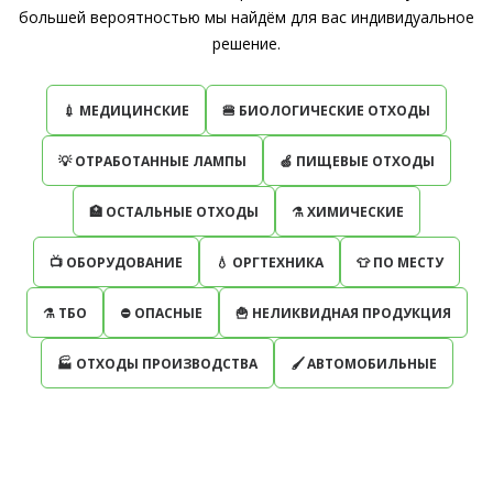
большей вероятностью мы найдём для вас индивидуальное
решение.
💉 МЕДИЦИНСКИЕ
🍔 БИОЛОГИЧЕСКИЕ ОТХОДЫ
💡 ОТРАБОТАННЫЕ ЛАМПЫ
🍏 ПИЩЕВЫЕ ОТХОДЫ
🏥 ОСТАЛЬНЫЕ ОТХОДЫ
⚗ ХИМИЧЕСКИЕ
📺 ОБОРУДОВАНИЕ
💧 ОРГТЕХНИКА
👕 ПО МЕСТУ
⚗ ТБО
⛔️ ОПАСНЫЕ
🍟 НЕЛИКВИДНАЯ ПРОДУКЦИЯ
🏭 ОТХОДЫ ПРОИЗВОДСТВА
🖌 АВТОМОБИЛЬНЫЕ